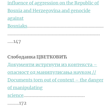
influence of aggression on the Republic of
Bosnia and Herzegovina and genocide
against
Bosniaks
…………………………………………………………
……………………………………………………………………..
…..147
Слободанка ЦВЕТКОВИЋ
Документи истргнути из контекста –
опасност од манипулисања науком //
Documents torn out of context – the danger
of manipulating
science
……………………………………………..
……….172