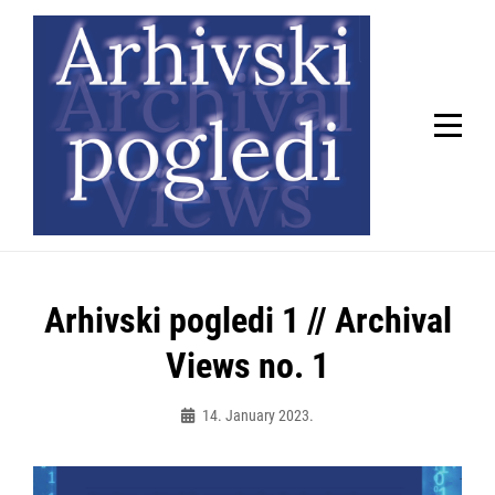
Skip
to
content
Arhivski pogledi 1 // Archival
Views no. 1
14. January 2023.
Admin