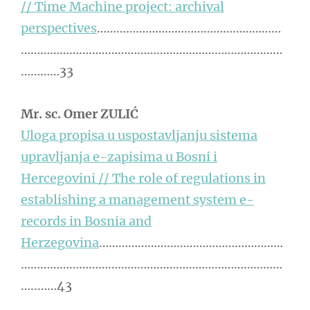
// Time Machine project: archival
perspectives
…………………………………………………
………………………………………………………………………
…………33
Mr. sc. Omer ZULIĆ
Uloga propisa u uspostavljanju sistema
upravljanja e-zapisima u Bosni i
Hercegovini // The role of regulations in
establishing a management system e-
records in Bosnia and
Herzegovina
…………………………………………………
………………………………………………………………………
…..……43