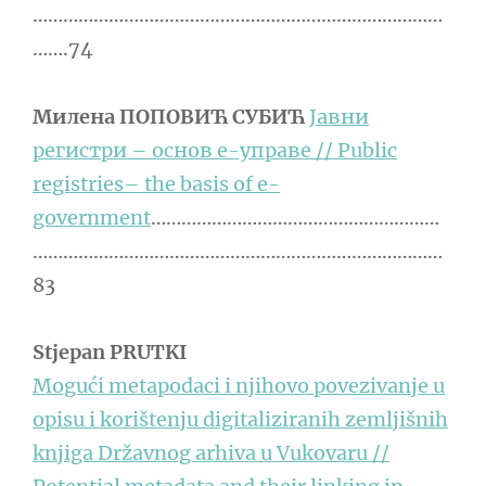
………………………………………………………………………
…….74
Милена ПОПОВИЋ СУБИЋ
Јавни
регистри – основ е-управе // Public
registries– the basis of е-
government
…………………………………………………
………………………………………………………………………
83
Stjepan PRUTKI
Mogući metapodaci i njihovo povezivanje u
opisu i korištenju digitaliziranih zemljišnih
knjiga Državnog arhiva u Vukovaru //