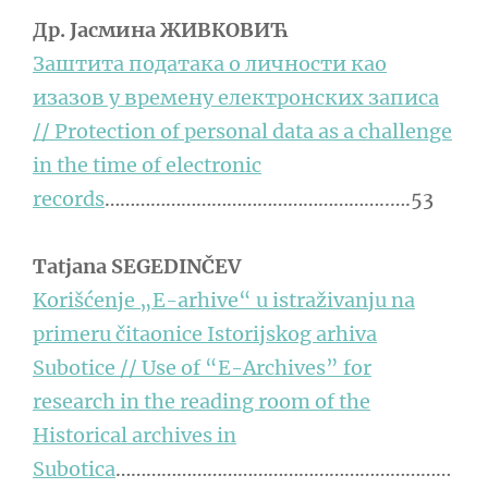
Дp. Јасмина ЖИВКОВИЋ
Заштита података о личности као
изазов у времену електронских записа
// Protection of personal data as a challenge
in the time of electronic
records
………………………………………………..….53
Tatjana SEGEDINČEV
Korišćenje „E-arhive“ u istraživanju na
primeru čitaonice Istorijskog arhiva
Subotice // Use of “E-Archives” for
research in the reading room of the
Historical archives in
Subotica
…………………………………………………………